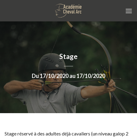
Skip
to
content
Stage
Du 17/10/2020 au 17/10/2020
Stage réservé à des adultes déjà cavaliers (un niveau galop 2